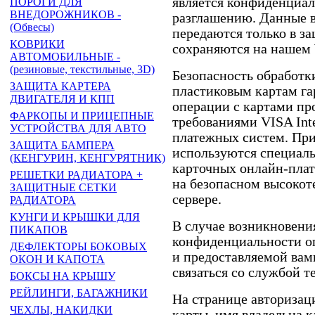
является конфиденциал
ПОРОГИ ДЛЯ
ВНЕДОРОЖНИКОВ -
разглашению. Данные 
(Обвесы)
передаются только в з
КОВРИКИ
сохраняются на нашем 
АВТОМОБИЛЬНЫЕ -
(резиновые, текстильные, 3D)
Безопасность обработк
ЗАЩИТА КАРТЕРА
пластиковым картам га
ДВИГАТЕЛЯ И КПП
операции с картами про
ФАРКОПЫ И ПРИЦЕПНЫЕ
требованиями VISA Inte
УСТРОЙСТВА ДЛЯ АВТО
платежных систем. Пр
ЗАЩИТА БАМПЕРА
используются специаль
(КЕНГУРИН, КЕНГУРЯТНИК)
карточных онлайн-плат
РЕШЕТКИ РАДИАТОРА +
на безопасном высоко
ЗАЩИТНЫЕ СЕТКИ
сервере.
РАДИАТОРА
КУНГИ И КРЫШКИ ДЛЯ
В случае возникновени
ПИКАПОВ
конфиденциальности о
ДЕФЛЕКТОРЫ БОКОВЫХ
и предоставляемой ва
ОКОН И КАПОТА
связаться со службой 
БОКСЫ НА КРЫШУ
РЕЙЛИНГИ, БАГАЖНИКИ
На странице авторизац
ЧЕХЛЫ, НАКИДКИ
карты, имя владельца к