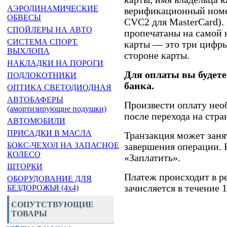
АЭРОДИНАМИЧЕСКИЕ
верификационный номе
ОБВЕСЫ
CVC2 для MasterCard).
СПОЙЛЕРЫ НА АВТО
пропечатаны на самой
СИСТЕМА СПОРТ.
карты — это три цифры
ВЫХЛОПА
стороне карты.
НАКЛАДКИ НА ПОРОГИ
Для оплаты вы будет
ПОДЛОКОТНИКИ
банка.
ОПТИКА СВЕТОДИОДНАЯ
АВТОБАФЕРЫ
Произвести оплату нео
(амортизирующие подушки)
после перехода на стра
АВТОМОБИЛИ
ПРИСАДКИ В МАСЛА
Транзакция может заня
БОКС-ЧЕХОЛ НА ЗАПАСНОЕ
завершения операции. 
КОЛЕСО
«Заплатить».
ШТОРКИ
Платеж происходит в р
ОБОРУДОВАНИЕ ДЛЯ
зачисляется в течение 
БЕЗДОРОЖЬЯ (4x4)
СОПУТСТВУЮЩИЕ
ТОВАРЫ