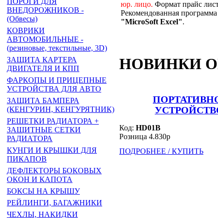
ПОРОГИ ДЛЯ
юр. лицо.
Формат прайс лис
ВНЕДОРОЖНИКОВ -
Рекомендованная программа 
(Обвесы)
"MicroSoft Excel"
.
КОВРИКИ
АВТОМОБИЛЬНЫЕ -
(резиновые, текстильные, 3D)
НОВИНКИ 
ЗАЩИТА КАРТЕРА
ДВИГАТЕЛЯ И КПП
ФАРКОПЫ И ПРИЦЕПНЫЕ
УСТРОЙСТВА ДЛЯ АВТО
ПОРТАТИВН
ЗАЩИТА БАМПЕРА
УСТРОЙСТВ
(КЕНГУРИН, КЕНГУРЯТНИК)
РЕШЕТКИ РАДИАТОРА +
Код:
HD01B
ЗАЩИТНЫЕ СЕТКИ
Розница 4.830р
РАДИАТОРА
КУНГИ И КРЫШКИ ДЛЯ
ПОДРОБНЕЕ / КУПИТЬ
ПИКАПОВ
ДЕФЛЕКТОРЫ БОКОВЫХ
ОКОН И КАПОТА
БОКСЫ НА КРЫШУ
РЕЙЛИНГИ, БАГАЖНИКИ
ЧЕХЛЫ, НАКИДКИ