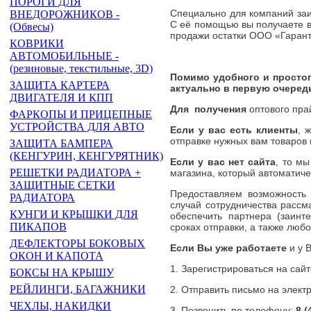
ПОРОГИ ДЛЯ
Специально для компаний за
ВНЕДОРОЖНИКОВ -
С её помощью вы получаете в
(Обвесы)
продажи остатки ООО «Гарант
КОВРИКИ
АВТОМОБИЛЬНЫЕ -
(резиновые, текстильные, 3D)
Помимо удобного и просто
ЗАЩИТА КАРТЕРА
актуально в первую очеред
ДВИГАТЕЛЯ И КПП
Для получения
оптового пра
ФАРКОПЫ И ПРИЦЕПНЫЕ
УСТРОЙСТВА ДЛЯ АВТО
Если у вас есть клиенты
, 
отправке нужных вам товаров к
ЗАЩИТА БАМПЕРА
(КЕНГУРИН, КЕНГУРЯТНИК)
Если у вас нет сайта
, то м
РЕШЕТКИ РАДИАТОРА +
магазина, который автоматиче
ЗАЩИТНЫЕ СЕТКИ
Предоставляем возможность
РАДИАТОРА
случай сотрудничества рассм
КУНГИ И КРЫШКИ ДЛЯ
обеспечить партнера (заин
ПИКАПОВ
сроках отправки, а также лю
ДЕФЛЕКТОРЫ БОКОВЫХ
Если Вы уже работаете
и у В
ОКОН И КАПОТА
1. Зарегистрироваться на сайт
БОКСЫ НА КРЫШУ
РЕЙЛИНГИ, БАГАЖНИКИ
2. Отправить письмо на элект
ЧЕХЛЫ, НАКИДКИ
3. Позвонить по телефону:
8 (