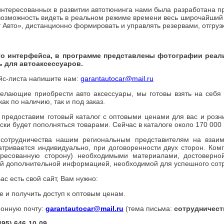
интересованных в развитии автотюнинга нами была разработана 
озможность видеть в реальном режиме времени весь широчайший
 Авто», дистанционно формировать и управлять резервами, отгруз
го интерфейса, в программе представлены фотографии реали
ь для автоаксессуаров.
йс-листа напишите нам:
garantautocar@mail.ru
желающие приобрести авто аксессуары, мы готовы взять на себя
ак по наличию, так и под заказ.
ы предоставим готовый каталог с оптовыми ценами для вас и розн
ски будет пополняться товарами. Сейчас в каталоге около 170 000
 сотрудничества нашим региональным представителям на взаим
атривается индивидуально, при договоренности двух сторон. Комп
тересованную сторону) необходимыми материалами, достоверн
бой дополнительной информацией, необходимой для успешного сот
ас есть свой сайт, Вам нужно:
е и получить доступ к оптовым ценам.
ронную почту:
garantautocar@mail.ru
(тема письма:
сотрудничест
495) 646-10-09