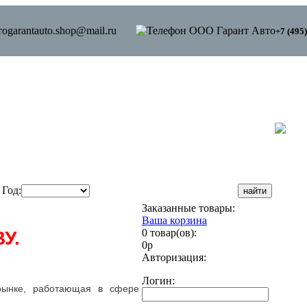
garantauto.shop@mail.ru
+7 (495
Год:
Заказанные товары:
Ваша корзина
0 товар(ов):
У.
0р
Авторизация:
Логин:
рынке, работающая в сфере