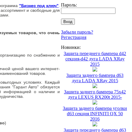
Пароль:
программа
"Бизнес под ключ"
.
 ассортимент и свободные для
ками.
Забыли пароль?
зуемых товаров, что очень
Регистрация
Новинки:
Защита переднего бампера d42
 организацию по снабжению и
секция-d42 дуга LADA XRay
2015
ичной ценой вашего интернет-
 наименований товаров.
Защита заднего бампера d63
дуга LADA XRay 2015
овыгодных условиях. Каждый
ания "Гарант Авто" обязуется
ой информацией о наличии и
Защита заднего бампера 75х42
рудничества.
дуга LEXUS RX200t 2015-
Защита заднего бампера уголки
d63 секция INFINITI QX 50
2016
во
)
Защита переднего бампера d63