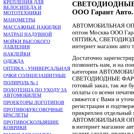
КРЕПЛЕНИЯ ДЛЯ
СВЕТОДИОДНЫЕ 
ВЕЛОСИПЕДА И
ООО Гарант Авто.
МОТОТЕХНИКИ
МАНОМЕТРЫ
АВТОМОБИЛЬНАЯ ОП
МАССАЖНЫЕ НАКИДКИ
оптом Москва ООО Га
МАТРАЦ НАДУВНОЙ
ОПТИКА, СВЕТОДИОДН
МОЙКИ ВЫСОКОГО
интернет магазин авто 
ДАВЛЕНИЯ
НАКЛЕЙКИ
Достаточно зарегистрир
ОДЕЖДА
позвонить нам, и на по
ОПТИКА - УНИВЕРСАЛЬНАЯ
категории АВТОМОБ
ОЧКИ СОЛНЦЕЗАЩИТНЫЕ
СВЕТОДИОДНЫЕ ФАРЫ т
ПОЛИРОЛЬ № 1
готовый заказ, так же б
ПОЛОТЕНЦА ПО УХОДУ ЗА
оплаты со всеми печат
АВТОМОБИЛЕМ
свяжется с Вами и уточн
ПРОЕКТОРЫ ЛОГОТИПОВ
регистрации и подтверж
ПРОТИВОБУКСОВОЧНЫЕ
прикреплен отдельный 
БРАСЛЕТЫ
АВТОМОБИЛЬНАЯ ОП
ПРОТИВОСКОЛЬЗЯЩИЕ
в интернет магазине а
КОВРИКИ
значит сделать правиль