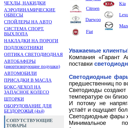
ЧЕХЛЫ, НАКИДКИ
Kia
Citroen
АЭРОДИНАМИЧЕСКИЕ
Lex
ОБВЕСЫ
Daewoo
СПОЙЛЕРЫ НА АВТО
Maz
СИСТЕМА СПОРТ.
Fiat
ВЫХЛОПА
НАКЛАДКИ НА ПОРОГИ
ПОДЛОКОТНИКИ
Уважаемые клиенты
ОПТИКА СВЕТОДИОДНАЯ
Компания «Гарант А
АВТОБАФЕРЫ
поставки
светодиодн
(амортизирующие подушки)
АВТОМОБИЛИ
Светодиодные фар
ПРИСАДКИ В МАСЛА
предшественниц по в
БОКС-ЧЕХОЛ НА
Светодиоды создают 
ЗАПАСНОЕ КОЛЕСО
температуре он близо
ШТОРКИ
И потому не напряг
ОБОРУДОВАНИЕ ДЛЯ
устаёт и ощущает бо
БЕЗДОРОЖЬЯ (4x4)
Светодиодные фары х
СОПУТСТВУЮЩИЕ
Минимальное пот
ТОВАРЫ