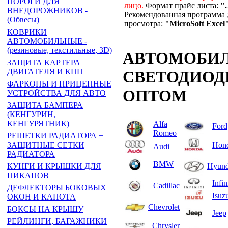
ПОРОГИ ДЛЯ
лицо.
Формат прайс листа:
"
ВНЕДОРОЖНИКОВ -
Рекомендованная программа 
(Обвесы)
просмотра:
"MicroSoft Excel
КОВРИКИ
АВТОМОБИЛЬНЫЕ -
(резиновые, текстильные, 3D)
АВТОМОБИЛ
ЗАЩИТА КАРТЕРА
ДВИГАТЕЛЯ И КПП
СВЕТОДИОД
ФАРКОПЫ И ПРИЦЕПНЫЕ
ОПТОМ
УСТРОЙСТВА ДЛЯ АВТО
ЗАЩИТА БАМПЕРА
(КЕНГУРИН,
КЕНГУРЯТНИК)
Alfa
Ford
Romeo
РЕШЕТКИ РАДИАТОРА +
Hon
ЗАЩИТНЫЕ СЕТКИ
Audi
РАДИАТОРА
BMW
Hyund
КУНГИ И КРЫШКИ ДЛЯ
ПИКАПОВ
Infin
Cadillac
ДЕФЛЕКТОРЫ БОКОВЫХ
Isuz
ОКОН И КАПОТА
Chevrolet
БОКСЫ НА КРЫШУ
Jeep
РЕЙЛИНГИ, БАГАЖНИКИ
Chrysler