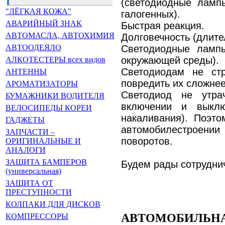
(светодиодные ламп
"ЛЁГКАЯ КОЖА"
галогенных).
АВАРИЙНЫЙ ЗНАК
Быстрая реакция.
АВТОМАСЛА, АВТОХИМИЯ
Долговечность (длите
Светодиодные лампы
АВТООДЕЯЛО
окружающей среды).
АЛКОТЕСТЕРЫ всех видов
Светодиодам не ст
АНТЕННЫ
повредить их сложнее
АРОМАТИЗАТОРЫ
Светодиод не утра
БУМАЖНИКИ ВОДИТЕЛЯ
включении и выкл
ВЕЛОСИПЕДЫ КОРЕИ
накаливания). Поэт
ГАДЖЕТЫ
автомобилестроен
ЗАПЧАСТИ –
поворотов.
ОРИГИНАЛЬНЫЕ И
АНАЛОГИ
ЗАЩИТА БАМПЕРОВ
Будем рады сотрудни
(универсальная)
ЗАЩИТА ОТ
ПРЕСТУПНОСТИ
КОЛПАКИ ДЛЯ ДИСКОВ
АВТОМОБИЛЬНА
КОМПРЕССОРЫ