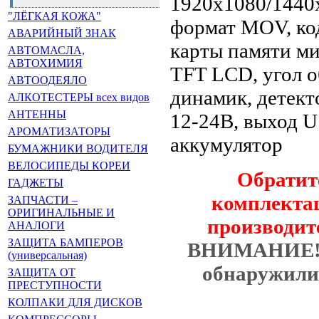
1920х1080/1440х
"ЛЁГКАЯ КОЖА"
формат MOV, код
АВАРИЙНЫЙ ЗНАК
карты памяти ми
АВТОМАСЛА,
АВТОХИМИЯ
TFT LCD, угол о
АВТООДЕЯЛО
динамик, детект
АЛКОТЕСТЕРЫ всех видов
АНТЕННЫ
12-24В, выход 
АРОМАТИЗАТОРЫ
аккумулятор
БУМАЖНИКИ ВОДИТЕЛЯ
ВЕЛОСИПЕДЫ КОРЕИ
Обратит
ГАДЖЕТЫ
комплектац
ЗАПЧАСТИ –
ОРИГИНАЛЬНЫЕ И
производит
АНАЛОГИ
ЗАЩИТА БАМПЕРОВ
ВНИМАНИЕ
(универсальная)
обнаружили 
ЗАЩИТА ОТ
ПРЕСТУПНОСТИ
КОЛПАКИ ДЛЯ ДИСКОВ