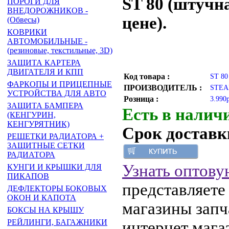
ST 80 (штучн
ПОРОГИ ДЛЯ
ВНЕДОРОЖНИКОВ -
цене).
(Обвесы)
КОВРИКИ
АВТОМОБИЛЬНЫЕ -
(резиновые, текстильные, 3D)
ЗАЩИТА КАРТЕРА
ДВИГАТЕЛЯ И КПП
Код товара :
ST 80
ФАРКОПЫ И ПРИЦЕПНЫЕ
ПРОИЗВОДИТЕЛЬ :
STEA
УСТРОЙСТВА ДЛЯ АВТО
Розница :
3.990
ЗАЩИТА БАМПЕРА
Есть в налич
(КЕНГУРИН,
КЕНГУРЯТНИК)
Срок доставки
РЕШЕТКИ РАДИАТОРА +
ЗАЩИТНЫЕ СЕТКИ
РАДИАТОРА
Узнать оптову
КУНГИ И КРЫШКИ ДЛЯ
ПИКАПОВ
представляете
ДЕФЛЕКТОРЫ БОКОВЫХ
ОКОН И КАПОТА
магазины запч
БОКСЫ НА КРЫШУ
РЕЙЛИНГИ, БАГАЖНИКИ
интернет мага