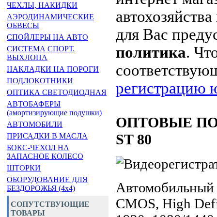
ЧЕХЛЫ, НАКИДКИ
автохозяйства 
АЭРОДИНАМИЧЕСКИЕ
ОБВЕСЫ
для Вас пред
СПОЙЛЕРЫ НА АВТО
политика
. Чт
СИСТЕМА СПОРТ.
ВЫХЛОПА
соответствую
НАКЛАДКИ НА ПОРОГИ
ПОДЛОКОТНИКИ
регистрацию ю
ОПТИКА СВЕТОДИОДНАЯ
АВТОБАФЕРЫ
(амортизирующие подушки)
ОПТОВЫЕ ПОСТ
АВТОМОБИЛИ
ST 80
ПРИСАДКИ В МАСЛА
БОКС-ЧЕХОЛ НА
ЗАПАСНОЕ КОЛЕСО
ШТОРКИ
ОБОРУДОВАНИЕ ДЛЯ
Автомобильный ц
БЕЗДОРОЖЬЯ (4x4)
CMOS, High Defi
СОПУТСТВУЮЩИЕ
ТОВАРЫ