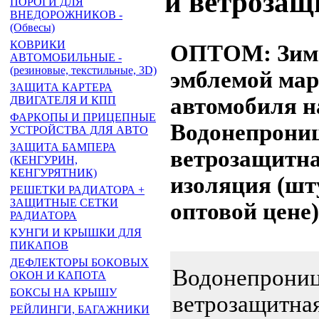
и ветрозащ
ПОРОГИ ДЛЯ
ВНЕДОРОЖНИКОВ -
(Обвесы)
КОВРИКИ
ОПТОМ: Зимн
АВТОМОБИЛЬНЫЕ -
(резиновые, текстильные, 3D)
эмблемой мар
ЗАЩИТА КАРТЕРА
автомобиля н
ДВИГАТЕЛЯ И КПП
ФАРКОПЫ И ПРИЦЕПНЫЕ
Водонепрони
УСТРОЙСТВА ДЛЯ АВТО
ЗАЩИТА БАМПЕРА
ветрозащитна
(КЕНГУРИН,
КЕНГУРЯТНИК)
изоляция (шт
РЕШЕТКИ РАДИАТОРА +
ЗАЩИТНЫЕ СЕТКИ
оптовой цене)
РАДИАТОРА
КУНГИ И КРЫШКИ ДЛЯ
ПИКАПОВ
ДЕФЛЕКТОРЫ БОКОВЫХ
Водонепрониц
ОКОН И КАПОТА
БОКСЫ НА КРЫШУ
ветрозащитная
РЕЙЛИНГИ, БАГАЖНИКИ