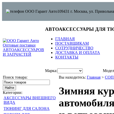
109431 г. Москва, ул. Привольна
АВТОАКСЕССУАРЫ ДЛЯ Т
ГЛАВНАЯ
ПОСТАВЩИКАМ
СОТРУДНИЧЕСТВО
ДОСТАВКА И ОПЛАТА
КОНТАКТЫ
Марка:
Модел
Поиск товара:
Вы находитесь:
Главная
>
СОП
Зимняя кур
Категории:
АКСЕССУАРЫ ВНЕШНЕГО
автомобиля
ВИДА
ТЮНИНГ ДЛЯ САЛОНА