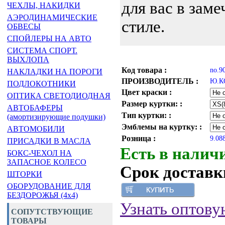
для вас в зам
ЧЕХЛЫ, НАКИДКИ
АЭРОДИНАМИЧЕСКИЕ
стиле.
ОБВЕСЫ
СПОЙЛЕРЫ НА АВТО
СИСТЕМА СПОРТ.
ВЫХЛОПА
Код товара :
no.9
НАКЛАДКИ НА ПОРОГИ
ПРОИЗВОДИТЕЛЬ :
Ю.КО
ПОДЛОКОТНИКИ
Цвет краски :
ОПТИКА СВЕТОДИОДНАЯ
Размер куртки: :
АВТОБАФЕРЫ
Тип куртки: :
(амортизирующие подушки)
Эмблемы на куртку: :
АВТОМОБИЛИ
Розница :
9.08
ПРИСАДКИ В МАСЛА
Есть в налич
БОКС-ЧЕХОЛ НА
ЗАПАСНОЕ КОЛЕСО
Срок доставки
ШТОРКИ
ОБОРУДОВАНИЕ ДЛЯ
БЕЗДОРОЖЬЯ (4x4)
Узнать оптову
СОПУТСТВУЮЩИЕ
ТОВАРЫ