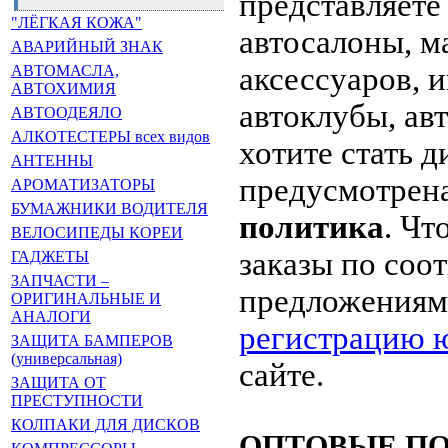
представляете
"ЛЁГКАЯ КОЖА"
автосалоны, м
АВАРИЙНЫЙ ЗНАК
аксессуаров, 
АВТОМАСЛА,
АВТОХИМИЯ
автоклубы, ав
АВТООДЕЯЛО
АЛКОТЕСТЕРЫ всех видов
хотите стать д
АНТЕННЫ
предусмотрен
АРОМАТИЗАТОРЫ
БУМАЖНИКИ ВОДИТЕЛЯ
политика
. Чт
ВЕЛОСИПЕДЫ КОРЕИ
заказы по со
ГАДЖЕТЫ
ЗАПЧАСТИ –
предложениям
ОРИГИНАЛЬНЫЕ И
АНАЛОГИ
регистрацию ю
ЗАЩИТА БАМПЕРОВ
(универсальная)
сайте.
ЗАЩИТА ОТ
ПРЕСТУПНОСТИ
КОЛПАКИ ДЛЯ ДИСКОВ
ОПТОВЫЕ ПОСТ