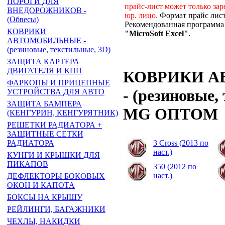
ПОРОГИ ДЛЯ
прайс-лист может только за
ВНЕДОРОЖНИКОВ -
юр. лицо.
Формат прайс лис
(Обвесы)
Рекомендованная программа 
КОВРИКИ
"MicroSoft Excel"
.
АВТОМОБИЛЬНЫЕ -
(резиновые, текстильные, 3D)
ЗАЩИТА КАРТЕРА
ДВИГАТЕЛЯ И КПП
КОВРИКИ 
ФАРКОПЫ И ПРИЦЕПНЫЕ
- (резиновые,
УСТРОЙСТВА ДЛЯ АВТО
ЗАЩИТА БАМПЕРА
MG ОПТОМ
(КЕНГУРИН, КЕНГУРЯТНИК)
РЕШЕТКИ РАДИАТОРА +
ЗАЩИТНЫЕ СЕТКИ
3 Cross (2013 по
РАДИАТОРА
наст.)
КУНГИ И КРЫШКИ ДЛЯ
ПИКАПОВ
350 (2012 по
наст.)
ДЕФЛЕКТОРЫ БОКОВЫХ
ОКОН И КАПОТА
БОКСЫ НА КРЫШУ
РЕЙЛИНГИ, БАГАЖНИКИ
ЧЕХЛЫ, НАКИДКИ