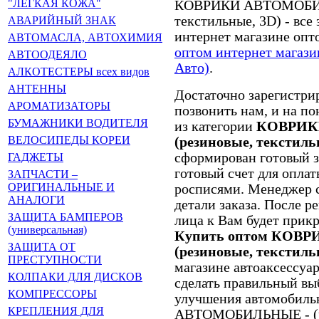
"ЛЁГКАЯ КОЖА"
КОВРИКИ АВТОМОБИЛЬ
текстильные, 3D) - вс
АВАРИЙНЫЙ ЗНАК
интернет магазине опт
АВТОМАСЛА, АВТОХИМИЯ
оптом интернет магазин
АВТООДЕЯЛО
Авто)
.
АЛКОТЕСТЕРЫ всех видов
АНТЕННЫ
Достаточно зарегистрир
АРОМАТИЗАТОРЫ
позвонить нам, и на п
БУМАЖНИКИ ВОДИТЕЛЯ
из категории
КОВРИК
ВЕЛОСИПЕДЫ КОРЕИ
(резиновые, текстиль
сформирован готовый за
ГАДЖЕТЫ
готовый счет для оплат
ЗАПЧАСТИ –
ОРИГИНАЛЬНЫЕ И
росписями. Менеджер с
АНАЛОГИ
детали заказа. После р
ЗАЩИТА БАМПЕРОВ
лица к Вам будет прик
(универсальная)
Купить оптом КОВ
ЗАЩИТА ОТ
(резиновые, текстил
ПРЕСТУПНОСТИ
магазине автоаксессу
КОЛПАКИ ДЛЯ ДИСКОВ
сделать правильный вы
КОМПРЕССОРЫ
улучшения автомобиль
КРЕПЛЕНИЯ ДЛЯ
АВТОМОБИЛЬНЫЕ - (ре