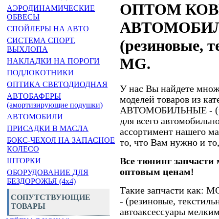
ОПТОМ КО
АЭРОДИНАМИЧЕСКИЕ
ОБВЕСЫ
АВТОМОБИЛ
СПОЙЛЕРЫ НА АВТО
СИСТЕМА СПОРТ.
(резиновые, т
ВЫХЛОПА
MG.
НАКЛАДКИ НА ПОРОГИ
ПОДЛОКОТНИКИ
ОПТИКА СВЕТОДИОДНАЯ
У нас Вы найдете множ
АВТОБАФЕРЫ
моделей товаров из к
(амортизирующие подушки)
АВТОМОБИЛЬНЫЕ - (ре
АВТОМОБИЛИ
для всего автомобиль
ПРИСАДКИ В МАСЛА
ассортимент нашего ма
БОКС-ЧЕХОЛ НА ЗАПАСНОЕ
то, что Вам нужно и то,
КОЛЕСО
Все тюнинг запчасти 
ШТОРКИ
оптовым ценам!
ОБОРУДОВАНИЕ ДЛЯ
БЕЗДОРОЖЬЯ (4x4)
Такие запчасти как
СОПУТСТВУЮЩИЕ
- (резиновые, текстиль
ТОВАРЫ
автоаксессуары мелки