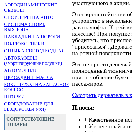
участвующего в акции.
АЭРОДИНАМИЧЕСКИЕ
ОБВЕСЫ
Этот кронштейн спосо
СПОЙЛЕРЫ НА АВТО
устройство в нескольк
СИСТЕМА СПОРТ.
давать люфта. Корейск
ВЫХЛОПА
качестве! При покупке 
НАКЛАДКИ НА ПОРОГИ
убедитесь, что приспо
ПОДЛОКОТНИКИ
"присосаться". Держате
ОПТИКА СВЕТОДИОДНАЯ
на ровной поверхности 
АВТОБАФЕРЫ
(амортизирующие подушки)
Это не просто дешевый 
полноценный тюнинг-ак
АВТОМОБИЛИ
приспособление будет в
ПРИСАДКИ В МАСЛА
пассажиров.
БОКС-ЧЕХОЛ НА ЗАПАСНОЕ
КОЛЕСО
Смотреть держатель в к
ШТОРКИ
ОБОРУДОВАНИЕ ДЛЯ
Плюсы:
БЕЗДОРОЖЬЯ (4x4)
СОПУТСТВУЮЩИЕ
+ Качественное и
ТОВАРЫ
+ Утонченный и не