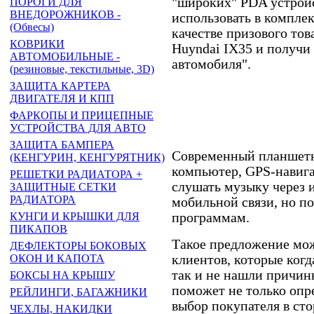
"широких" PDA устрой
ПОРОГИ ДЛЯ
ВНЕДОРОЖНИКОВ -
использовать в компле
(Обвесы)
качестве призового тов
КОВРИКИ
Huyndai IX35 и получи 
АВТОМОБИЛЬНЫЕ -
автомобиля".
(резиновые, текстильные, 3D)
ЗАЩИТА КАРТЕРА
ДВИГАТЕЛЯ И КПП
ФАРКОПЫ И ПРИЦЕПНЫЕ
УСТРОЙСТВА ДЛЯ АВТО
ЗАЩИТА БАМПЕРА
Современный планшетн
(КЕНГУРИН, КЕНГУРЯТНИК)
компьютер, GPS-навига
РЕШЕТКИ РАДИАТОРА +
слушать музыку через и
ЗАЩИТНЫЕ СЕТКИ
РАДИАТОРА
мобильной связи, но п
программам.
КУНГИ И КРЫШКИ ДЛЯ
ПИКАПОВ
Такое предложение мож
ДЕФЛЕКТОРЫ БОКОВЫХ
клиентов, которые когд
ОКОН И КАПОТА
так и не нашли причины
БОКСЫ НА КРЫШУ
поможет не только опр
РЕЙЛИНГИ, БАГАЖНИКИ
выбор покупателя в ст
ЧЕХЛЫ, НАКИДКИ