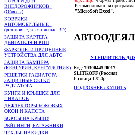
юр. лицо.
Формат прайс лис
ПОРОГИ ДЛЯ
Рекомендованная программа 
ВНЕДОРОЖНИКОВ -
"MicroSoft Excel"
.
(Обвесы)
КОВРИКИ
АВТОМОБИЛЬНЫЕ -
(резиновые, текстильные, 3D)
АВТООДЕЯ
ЗАЩИТА КАРТЕРА
ДВИГАТЕЛЯ И КПП
ФАРКОПЫ И ПРИЦЕПНЫЕ
УСТРОЙСТВА ДЛЯ АВТО
УТЕПЛИТЕЛЬ ДЛ
ЗАЩИТА БАМПЕРА
Код:
7930044520017
(КЕНГУРИН, КЕНГУРЯТНИК)
SLITKOFF (Россия)
РЕШЕТКИ РАДИАТОРА +
Розница 1.950р
ЗАЩИТНЫЕ СЕТКИ
РАДИАТОРА
ПОДРОБНЕЕ / КУПИТЬ
КУНГИ И КРЫШКИ ДЛЯ
ПИКАПОВ
ДЕФЛЕКТОРЫ БОКОВЫХ
ОКОН И КАПОТА
БОКСЫ НА КРЫШУ
РЕЙЛИНГИ, БАГАЖНИКИ
ЧЕХЛЫ, НАКИДКИ