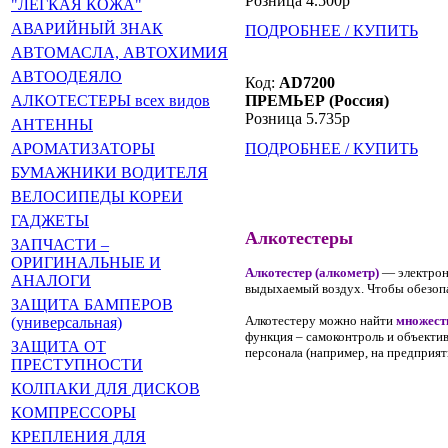
Розница 4.500р
"ЛЁГКАЯ КОЖА"
АВАРИЙНЫЙ ЗНАК
ПОДРОБНЕЕ / КУПИТЬ
АВТОМАСЛА, АВТОХИМИЯ
АВТООДЕЯЛО
Код:
AD7200
ПРЕМЬЕР (Россия)
АЛКОТЕСТЕРЫ всех видов
Розница 5.735р
АНТЕННЫ
ПОДРОБНЕЕ / КУПИТЬ
АРОМАТИЗАТОРЫ
БУМАЖНИКИ ВОДИТЕЛЯ
ВЕЛОСИПЕДЫ КОРЕИ
ГАДЖЕТЫ
Алкотестеры
ЗАПЧАСТИ –
ОРИГИНАЛЬНЫЕ И
Алкотестер (алкометр)
— электрон
АНАЛОГИ
выдыхаемый воздух. Чтобы обезопа
ЗАЩИТА БАМПЕРОВ
Алкотестеру можно найти
множест
(универсальная)
функция – самоконтроль и объектив
ЗАЩИТА ОТ
персонала (например, на предприя
ПРЕСТУПНОСТИ
КОЛПАКИ ДЛЯ ДИСКОВ
КОМПРЕССОРЫ
КРЕПЛЕНИЯ ДЛЯ