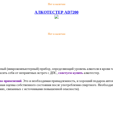
Нет в наличии
АЛКОТЕСТЕР AD7200
Нет в наличии
ный (микрокомпьютерный) прибор, определяющий уровень алкоголя в крови ч
сить себя от неприятных встреч с ДПС,
советуем купить
алкотестер.
во применений
. Это и необходимая принадлежность, и хороший подарок авто
ная оценка собственного состояния после употребления спиртного. Необходим
тиях, связанных с источниками повышенной опасности).