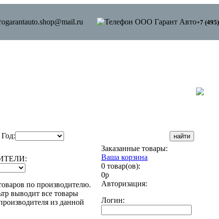
garantauto.shop@mail.ru
+7 (495
Год:
Заказанные товары:
Ваша корзина
ИТЕЛИ:
0 товар(ов):
0р
Авторизация:
товаров по производителю.
тр выводит все товары
Логин:
производителя из данной