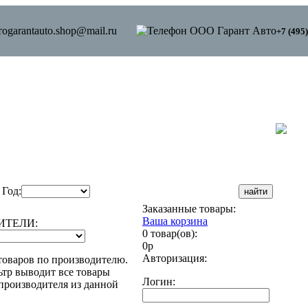
garantauto.shop@mail.ru
+7 (495
Год:
Заказанные товары:
Ваша корзина
ИТЕЛИ:
0 товар(ов):
0р
Авторизация:
товаров по производителю.
тр выводит все товары
Логин:
производителя из данной