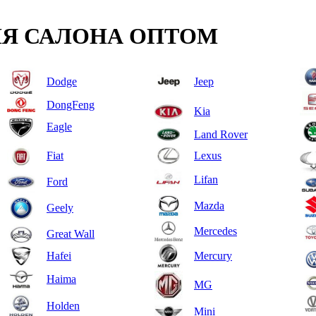
Я САЛОНА ОПТОМ
Dodge
Jeep
DongFeng
Kia
Eagle
Land Rover
Fiat
Lexus
Lifan
Ford
Mazda
Geely
Mercedes
Great Wall
Hafei
Mercury
Haima
MG
Holden
Mini