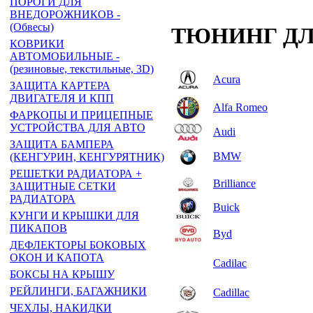
ПОРОГИ ДЛЯ
ВНЕДОРОЖНИКОВ -
(Обвесы)
ТЮНИНГ ДЛ
КОВРИКИ
АВТОМОБИЛЬНЫЕ -
(резиновые, текстильные, 3D)
Acura
ЗАЩИТА КАРТЕРА
ДВИГАТЕЛЯ И КПП
Alfa Romeo
ФАРКОПЫ И ПРИЦЕПНЫЕ
УСТРОЙСТВА ДЛЯ АВТО
Audi
ЗАЩИТА БАМПЕРА
BMW
(КЕНГУРИН, КЕНГУРЯТНИК)
РЕШЕТКИ РАДИАТОРА +
Brilliance
ЗАЩИТНЫЕ СЕТКИ
РАДИАТОРА
Buick
КУНГИ И КРЫШКИ ДЛЯ
ПИКАПОВ
Byd
ДЕФЛЕКТОРЫ БОКОВЫХ
ОКОН И КАПОТА
Cadilac
БОКСЫ НА КРЫШУ
РЕЙЛИНГИ, БАГАЖНИКИ
Cadillac
ЧЕХЛЫ, НАКИДКИ