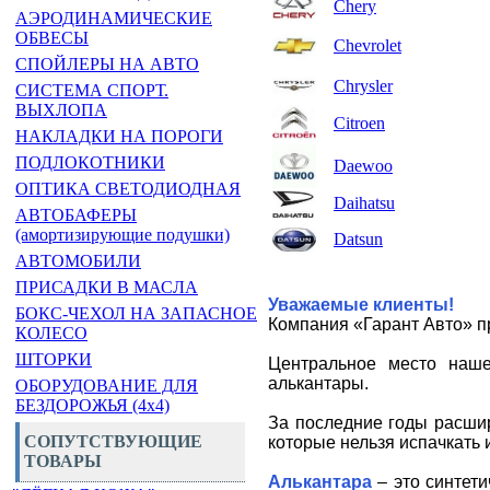
Chery
АЭРОДИНАМИЧЕСКИЕ
ОБВЕСЫ
Chevrolet
СПОЙЛЕРЫ НА АВТО
Chrysler
СИСТЕМА СПОРТ.
ВЫХЛОПА
Citroen
НАКЛАДКИ НА ПОРОГИ
ПОДЛОКОТНИКИ
Daewoo
ОПТИКА СВЕТОДИОДНАЯ
Daihatsu
АВТОБАФЕРЫ
(амортизирующие подушки)
Datsun
АВТОМОБИЛИ
ПРИСАДКИ В МАСЛА
Уважаемые клиенты!
БОКС-ЧЕХОЛ НА ЗАПАСНОЕ
Компания «Гарант Авто» п
КОЛЕСО
ШТОРКИ
Центральное место наш
алькантары.
ОБОРУДОВАНИЕ ДЛЯ
БЕЗДОРОЖЬЯ (4x4)
За последние годы расшир
СОПУТСТВУЮЩИЕ
которые нельзя испачкать 
ТОВАРЫ
Алькантара
– это синтети