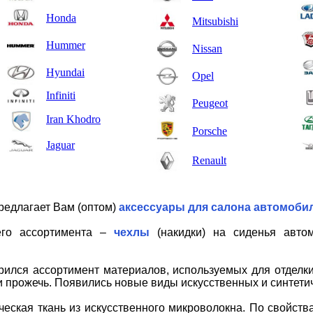
Honda
Mitsubishi
Hummer
Nissan
Hyundai
Opel
Infiniti
Peugeot
Iran Khodro
Porsche
Jaguar
Renault
редлагает Вам (оптом)
аксессуары для салона автомоби
его ассортимента –
чехлы
(накидки) на сиденья автом
ился ассортимент материалов, используемых для отделки
и прожечь. Появились новые виды искусственных и синтетич
ческая ткань из искусственного микроволокна. По свойств