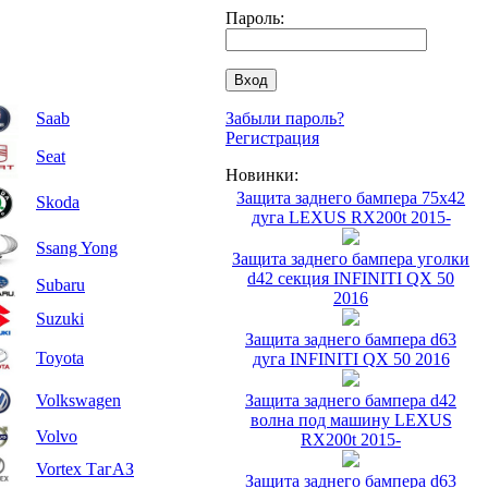
Пароль:
Saab
Забыли пароль?
Регистрация
Seat
Новинки:
Защита заднего бампера 75х42
Skoda
дуга LEXUS RX200t 2015-
Ssang Yong
Защита заднего бампера уголки
d42 секция INFINITI QX 50
Subaru
2016
Suzuki
Защита заднего бампера d63
Toyota
дуга INFINITI QX 50 2016
Volkswagen
Защита заднего бампера d42
волна под машину LEXUS
Volvo
RX200t 2015-
Vortex ТагАЗ
Защита заднего бампера d63