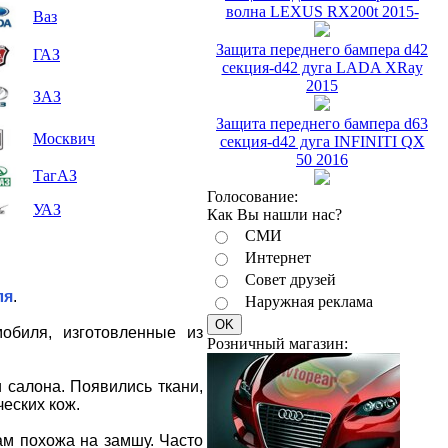
волна LEXUS RX200t 2015-
Ваз
Защита переднего бампера d42
ГАЗ
секция-d42 дуга LADA XRay
2015
ЗАЗ
Защита переднего бампера d63
Москвич
секция-d42 дуга INFINITI QX
50 2016
ТагАЗ
Голосование:
УАЗ
Как Вы нашли нас?
СМИ
Интернет
Совет друзей
ля
.
Наружная реклама
обиля, изготовленные из
Розничный магазин:
 салона. Появились ткани,
еских кож.
ам похожа на замшу. Часто