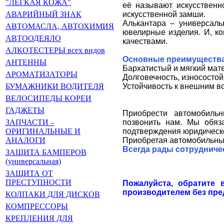
"ЛЁГКАЯ КОЖА"
её называют искусственн
искусственной замши.
АВАРИЙНЫЙ ЗНАК
Алькантара – универсаль
АВТОМАСЛА, АВТОХИМИЯ
ювелирные изделия. И, к
АВТООДЕЯЛО
качествами.
АЛКОТЕСТЕРЫ всех видов
Основные преимущества
АНТЕННЫ
Бархатистый и мягкий мате
АРОМАТИЗАТОРЫ
Долговечность, износостой
Устойчивость к внешним в
БУМАЖНИКИ ВОДИТЕЛЯ
ВЕЛОСИПЕДЫ КОРЕИ
ГАДЖЕТЫ
Приобрести автомобильн
позвонить нам. Мы обяз
ЗАПЧАСТИ –
подтверждения юридическо
ОРИГИНАЛЬНЫЕ И
Приобретая автомобильные
АНАЛОГИ
Всегда рады сотрудниче
ЗАЩИТА БАМПЕРОВ
(универсальная)
ЗАЩИТА ОТ
ПРЕСТУПНОСТИ
Пожалуйста, обратите 
производителем без пре
КОЛПАКИ ДЛЯ ДИСКОВ
КОМПРЕССОРЫ
КРЕПЛЕНИЯ ДЛЯ