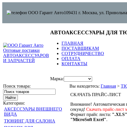
109431 г. Москва, ул. Привольна
АВТОАКСЕССУАРЫ ДЛЯ Т
ГЛАВНАЯ
ПОСТАВЩИКАМ
СОТРУДНИЧЕСТВО
ОПЛАТА
КОНТАКТЫ
Марка:
Поиск товара:
Вы находитесь:
Главная
>
ТЮ
СКАЧАТЬ ПРАЙС-ЛИСТ
Категории:
Внимание! Автоматическая г
АКСЕССУАРЫ ВНЕШНЕГО
секунд!
Скачать прайс-лист 
ВИДА
Формат прайс листа:
".XLS
"MicroSoft Excel"
.
ТЮНИНГ ДЛЯ САЛОНА