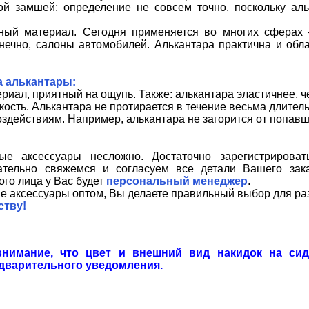
ой замшей; определение не совсем точно, поскольку аль
ный материал. Сегодня применяется во многих сферах
онечно, салоны автомобилей. Алькантара практична и об
 алькантары:
риал, приятный на ощупь. Также: алькантара эластичнее, ч
кость. Алькантара не протирается в течение весьма длител
оздействиям. Например, алькантара не загорится от попавш
ые аксессуары несложно. Достаточно зарегистрироват
ательно свяжемся и согласуем все детали Вашего зака
го лица у Вас будет
персональный менеджер
.
 аксессуары оптом, Вы делаете правильный выбор для ра
ству!
внимание, что цвет и внешний вид накидок на си
дварительного уведомления.