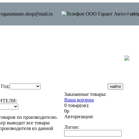
garantauto.shop@mail.ru
+7 (495
Год:
Заказанные товары:
Ваша корзина
ИТЕЛИ:
0 товар(ов):
0р
Авторизация:
товаров по производителю.
тр выводит все товары
Логин:
производителя из данной