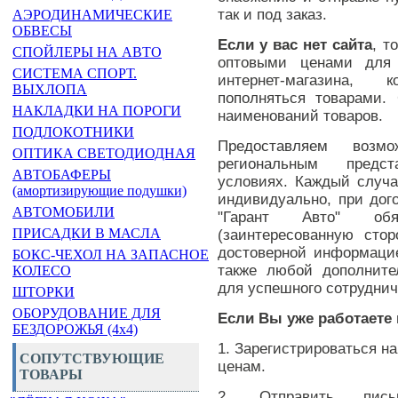
так и под заказ.
АЭРОДИНАМИЧЕСКИЕ
ОБВЕСЫ
Если у вас нет сайта
, т
СПОЙЛЕРЫ НА АВТО
оптовыми ценами для
СИСТЕМА СПОРТ.
интернет-магазина, 
ВЫХЛОПА
пополняться товарами.
НАКЛАДКИ НА ПОРОГИ
наименований товаров.
ПОДЛОКОТНИКИ
Предоставляем возмо
ОПТИКА СВЕТОДИОДНАЯ
региональным предс
АВТОБАФЕРЫ
условиях. Каждый случа
(амортизирующие подушки)
индивидуально, при дог
АВТОМОБИЛИ
"Гарант Авто" обя
ПРИСАДКИ В МАСЛА
(заинтересованную сто
достоверной информацие
БОКС-ЧЕХОЛ НА ЗАПАСНОЕ
также любой дополните
КОЛЕСО
для успешного сотруднич
ШТОРКИ
ОБОРУДОВАНИЕ ДЛЯ
Если Вы уже работаете
БЕЗДОРОЖЬЯ (4x4)
1. Зарегистрироваться на
СОПУТСТВУЮЩИЕ
ценам.
ТОВАРЫ
2. Отправить пис