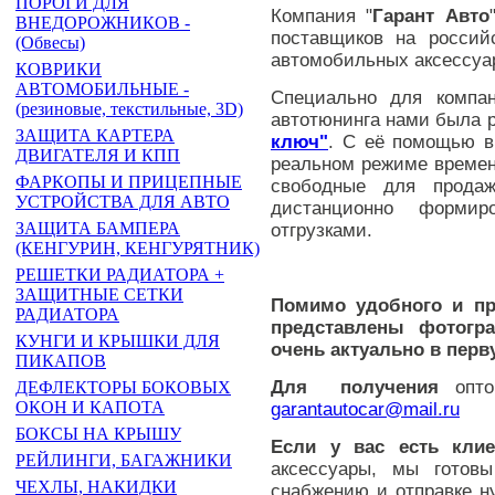
ПОРОГИ ДЛЯ
Компания "
Гарант Авто
ВНЕДОРОЖНИКОВ -
поставщиков на россий
(Обвесы)
автомобильных аксессуа
КОВРИКИ
АВТОМОБИЛЬНЫЕ -
Специально для компан
(резиновые, текстильные, 3D)
автотюнинга нами была 
ЗАЩИТА КАРТЕРА
ключ"
. С её помощью в
ДВИГАТЕЛЯ И КПП
реальном режиме време
ФАРКОПЫ И ПРИЦЕПНЫЕ
свободные для прода
УСТРОЙСТВА ДЛЯ АВТО
дистанционно формир
ЗАЩИТА БАМПЕРА
отгрузками.
(КЕНГУРИН, КЕНГУРЯТНИК)
РЕШЕТКИ РАДИАТОРА +
ЗАЩИТНЫЕ СЕТКИ
Помимо удобного и пр
РАДИАТОРА
представлены фотогр
КУНГИ И КРЫШКИ ДЛЯ
очень актуально в перв
ПИКАПОВ
Для получения
оптов
ДЕФЛЕКТОРЫ БОКОВЫХ
ОКОН И КАПОТА
garantautocar@mail.ru
БОКСЫ НА КРЫШУ
Если у вас есть кли
РЕЙЛИНГИ, БАГАЖНИКИ
аксессуары, мы готов
ЧЕХЛЫ, НАКИДКИ
снабжению и отправке н