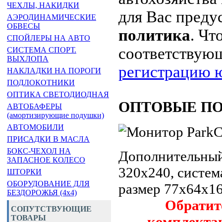
ЧЕХЛЫ, НАКИДКИ
для Вас пред
АЭРОДИНАМИЧЕСКИЕ
ОБВЕСЫ
политика
. Чт
СПОЙЛЕРЫ НА АВТО
соответствую
СИСТЕМА СПОРТ.
ВЫХЛОПА
регистрацию ю
НАКЛАДКИ НА ПОРОГИ
ПОДЛОКОТНИКИ
ОПТИКА СВЕТОДИОДНАЯ
ОПТОВЫЕ ПОС
АВТОБАФЕРЫ
(амортизирующие подушки)
АВТОМОБИЛИ
ПРИСАДКИ В МАСЛА
БОКС-ЧЕХОЛ НА
Дополнительный
ЗАПАСНОЕ КОЛЕСО
320х240, систем
ШТОРКИ
ОБОРУДОВАНИЕ ДЛЯ
размер 77х64х1
БЕЗДОРОЖЬЯ (4x4)
Обратит
СОПУТСТВУЮЩИЕ
комплектац
ТОВАРЫ