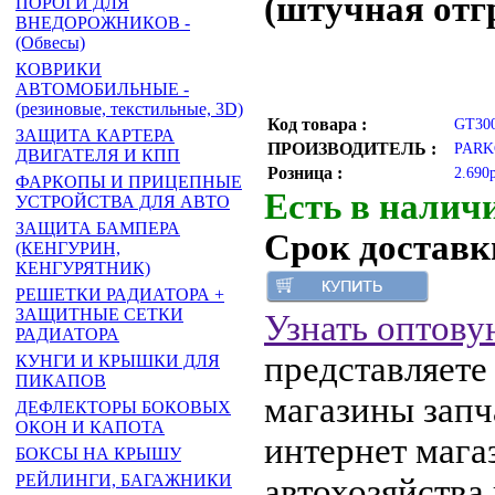
(штучная отгр
ПОРОГИ ДЛЯ
ВНЕДОРОЖНИКОВ -
(Обвесы)
КОВРИКИ
АВТОМОБИЛЬНЫЕ -
(резиновые, текстильные, 3D)
Код товара :
GT30
ЗАЩИТА КАРТЕРА
ПРОИЗВОДИТЕЛЬ :
PARK
ДВИГАТЕЛЯ И КПП
Розница :
2.690
ФАРКОПЫ И ПРИЦЕПНЫЕ
Есть в налич
УСТРОЙСТВА ДЛЯ АВТО
ЗАЩИТА БАМПЕРА
Срок доставки
(КЕНГУРИН,
КЕНГУРЯТНИК)
РЕШЕТКИ РАДИАТОРА +
ЗАЩИТНЫЕ СЕТКИ
Узнать оптову
РАДИАТОРА
представляете
КУНГИ И КРЫШКИ ДЛЯ
ПИКАПОВ
магазины запч
ДЕФЛЕКТОРЫ БОКОВЫХ
ОКОН И КАПОТА
интернет мага
БОКСЫ НА КРЫШУ
РЕЙЛИНГИ, БАГАЖНИКИ
автохозяйства 