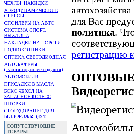
ЧЕХЛЫ, НАКИДКИ
автохозяйства 
АЭРОДИНАМИЧЕСКИЕ
ОБВЕСЫ
для Вас пред
СПОЙЛЕРЫ НА АВТО
политика
. Чт
СИСТЕМА СПОРТ.
ВЫХЛОПА
соответствую
НАКЛАДКИ НА ПОРОГИ
ПОДЛОКОТНИКИ
регистрацию ю
ОПТИКА СВЕТОДИОДНАЯ
АВТОБАФЕРЫ
(амортизирующие подушки)
ОПТОВЫЕ
АВТОМОБИЛИ
ПРИСАДКИ В МАСЛА
Видеорегис
БОКС-ЧЕХОЛ НА
ЗАПАСНОЕ КОЛЕСО
ШТОРКИ
ОБОРУДОВАНИЕ ДЛЯ
БЕЗДОРОЖЬЯ (4x4)
Автомобильн
СОПУТСТВУЮЩИЕ
ТОВАРЫ