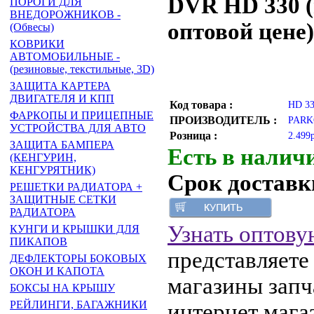
DVR HD 330 (
ПОРОГИ ДЛЯ
ВНЕДОРОЖНИКОВ -
оптовой цене)
(Обвесы)
КОВРИКИ
АВТОМОБИЛЬНЫЕ -
(резиновые, текстильные, 3D)
ЗАЩИТА КАРТЕРА
ДВИГАТЕЛЯ И КПП
Код товара :
HD 3
ФАРКОПЫ И ПРИЦЕПНЫЕ
ПРОИЗВОДИТЕЛЬ :
PARK
УСТРОЙСТВА ДЛЯ АВТО
Розница :
2.499
ЗАЩИТА БАМПЕРА
Есть в налич
(КЕНГУРИН,
КЕНГУРЯТНИК)
Срок доставки
РЕШЕТКИ РАДИАТОРА +
ЗАЩИТНЫЕ СЕТКИ
РАДИАТОРА
Узнать оптову
КУНГИ И КРЫШКИ ДЛЯ
ПИКАПОВ
представляете
ДЕФЛЕКТОРЫ БОКОВЫХ
ОКОН И КАПОТА
магазины запч
БОКСЫ НА КРЫШУ
РЕЙЛИНГИ, БАГАЖНИКИ
интернет мага