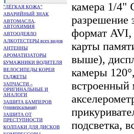
камера 1/4"
"ЛЁГКАЯ КОЖА"
АВАРИЙНЫЙ ЗНАК
разрешение з
АВТОМАСЛА,
АВТОХИМИЯ
формат AVI, 
АВТООДЕЯЛО
АЛКОТЕСТЕРЫ всех видов
карты памяти
АНТЕННЫ
АРОМАТИЗАТОРЫ
выше), дисп
БУМАЖНИКИ ВОДИТЕЛЯ
камеры 120°
ВЕЛОСИПЕДЫ КОРЕИ
ГАДЖЕТЫ
встроенный 
ЗАПЧАСТИ –
ОРИГИНАЛЬНЫЕ И
АНАЛОГИ
акселерометр
ЗАЩИТА БАМПЕРОВ
(универсальная)
прикуривате
ЗАЩИТА ОТ
ПРЕСТУПНОСТИ
подсветка, 
КОЛПАКИ ДЛЯ ДИСКОВ