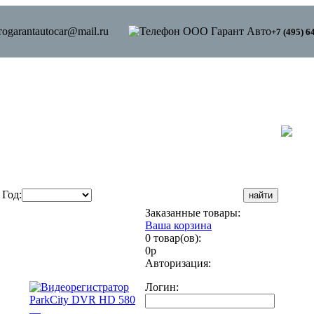
garantautocar@mail.ru
+7 (495) 6
Год:
Заказанные товары:
Ваша корзина
0 товар(ов):
0р
Авторизация:
Логин: