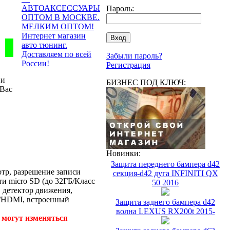
Пароль:
Забыли пароль?
Регистрация
 и
БИЗНЕС ПОД КЛЮЧ:
 Вас
Новинки:
Защита переднего бампера d42
тр, разрешение записи
секция-d42 дуга INFINITI QX
ти micro SD (до 32ГБ/Класс
50 2016
 детектор движения,
B/HDMI, встроенный
Защита заднего бампера d42
волна LEXUS RX200t 2015-
 могут изменяться