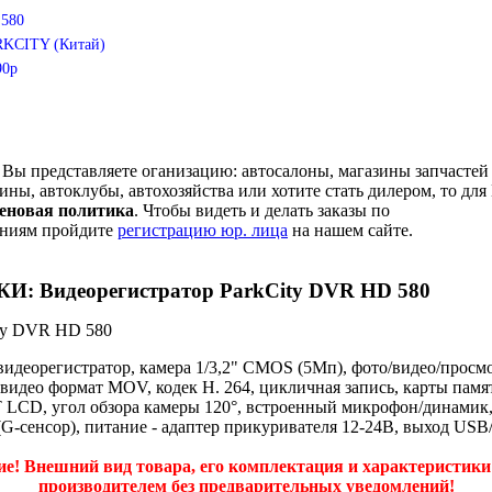
580
KCITY (Китай)
90р
 Вы представляете оганизацию: автосалоны, магазины запчастей
ины, автоклубы, автохозяйства или хотите стать дилером, то для
ценовая политика
. Чтобы видеть и делать заказы по
ениям пройдите
регистрацию юр. лица
на нашем сайте.
 Видеорегистратор ParkCity DVR HD 580
деорегистратор, камера 1/3,2" CMOS (5Мп), фото/видео/просмо
, видео формат MOV, кодек H. 264, цикличная запись, карты памя
T LCD, угол обзора камеры 120°, встроенный микрофон/динамик,
(G-сенсор), питание - адаптер прикуривателя 12-24В, выход US
е! Внешний вид товара, его комплектация и характеристики
производителем без предварительных уведомлений!