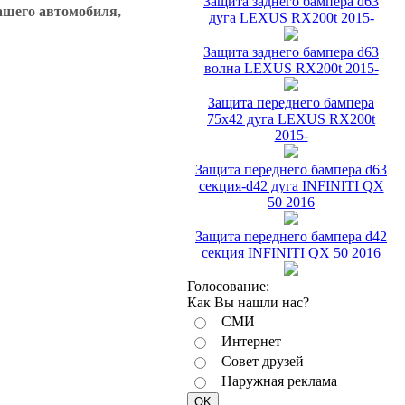
Защита заднего бампера d63
ашего автомобиля,
дуга LEXUS RX200t 2015-
Защита заднего бампера d63
волна LEXUS RX200t 2015-
Защита переднего бампера
75х42 дуга LEXUS RX200t
2015-
Защита переднего бампера d63
секция-d42 дуга INFINITI QX
50 2016
Защита переднего бампера d42
секция INFINITI QX 50 2016
Голосование:
Как Вы нашли нас?
СМИ
Интернет
Совет друзей
Наружная реклама