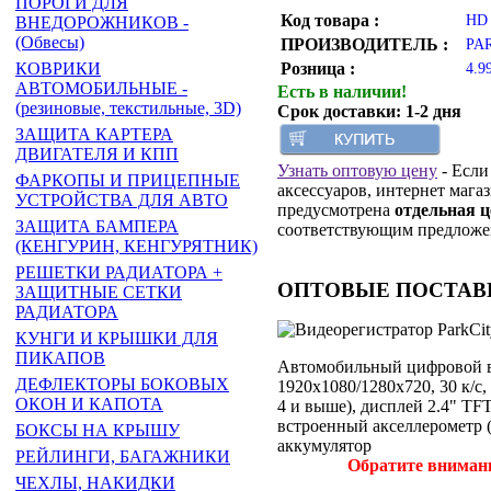
ПОРОГИ ДЛЯ
Код товара :
HD 
ВНЕДОРОЖНИКОВ -
(Обвесы)
ПРОИЗВОДИТЕЛЬ :
PAR
КОВРИКИ
Розница :
4.9
АВТОМОБИЛЬНЫЕ -
Есть в наличии!
(резиновые, текстильные, 3D)
Срок доставки: 1-2 дня
ЗАЩИТА КАРТЕРА
ДВИГАТЕЛЯ И КПП
Узнать оптовую цену
- Если
ФАРКОПЫ И ПРИЦЕПНЫЕ
аксессуаров, интернет магаз
УСТРОЙСТВА ДЛЯ АВТО
предусмотрена
отдельная 
ЗАЩИТА БАМПЕРА
соответствующим предлож
(КЕНГУРИН, КЕНГУРЯТНИК)
РЕШЕТКИ РАДИАТОРА +
ОПТОВЫЕ ПОСТАВКИ:
ЗАЩИТНЫЕ СЕТКИ
РАДИАТОРА
КУНГИ И КРЫШКИ ДЛЯ
ПИКАПОВ
Автомобильный цифровой ви
ДЕФЛЕКТОРЫ БОКОВЫХ
1920х1080/1280х720, 30 к/с
ОКОН И КАПОТА
4 и выше), дисплей 2.4" TF
встроенный акселлерометр 
БОКСЫ НА КРЫШУ
аккумулятор
РЕЙЛИНГИ, БАГАЖНИКИ
Обратите внимани
ЧЕХЛЫ, НАКИДКИ