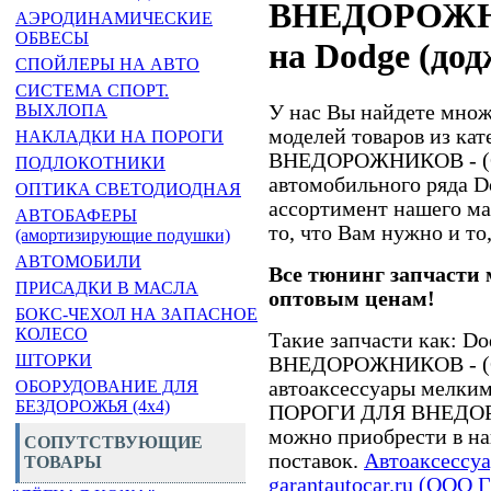
ВНЕДОРОЖНИ
АЭРОДИНАМИЧЕСКИЕ
ОБВЕСЫ
на Dodge (дод
СПОЙЛЕРЫ НА АВТО
СИСТЕМА СПОРТ.
У нас Вы найдете множ
ВЫХЛОПА
моделей товаров из к
НАКЛАДКИ НА ПОРОГИ
ВНЕДОРОЖНИКОВ - (Об
ПОДЛОКОТНИКИ
автомобильного ряда 
ОПТИКА СВЕТОДИОДНАЯ
ассортимент нашего ма
АВТОБАФЕРЫ
то, что Вам нужно и то,
(амортизирующие подушки)
АВТОМОБИЛИ
Все тюнинг запчасти 
ПРИСАДКИ В МАСЛА
оптовым ценам!
БОКС-ЧЕХОЛ НА ЗАПАСНОЕ
КОЛЕСО
Такие запчасти как: 
ШТОРКИ
ВНЕДОРОЖНИКОВ - (Об
автоаксессуары мелким
ОБОРУДОВАНИЕ ДЛЯ
БЕЗДОРОЖЬЯ (4x4)
ПОРОГИ ДЛЯ ВНЕДОРОЖ
можно приобрести в на
СОПУТСТВУЮЩИЕ
поставок.
Автоаксессуа
ТОВАРЫ
garantautocar.ru (ООО 