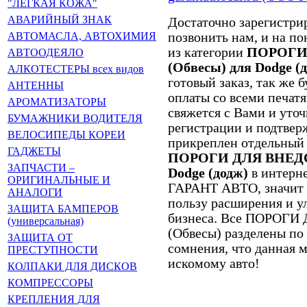
"ЛЁГКАЯ КОЖА"
АВАРИЙНЫЙ ЗНАК
Достаточно зарегистрир
позвонить нам, и на п
АВТОМАСЛА, АВТОХИМИЯ
из категории
ПОРОГИ
АВТООДЕЯЛО
(Обвесы) для Dodge (
АЛКОТЕСТЕРЫ всех видов
готовый заказ, так же 
АНТЕННЫ
оплаты со всеми печат
АРОМАТИЗАТОРЫ
свяжется с Вами и уточ
БУМАЖНИКИ ВОДИТЕЛЯ
регистрации и подтвер
ВЕЛОСИПЕДЫ КОРЕИ
прикреплен отдельный
ГАДЖЕТЫ
ПОРОГИ ДЛЯ ВНЕДО
ЗАПЧАСТИ –
Dodge (додж)
в интерне
ОРИГИНАЛЬНЫЕ И
ГАРАНТ АВТО, значит 
АНАЛОГИ
пользу расширения и 
ЗАЩИТА БАМПЕРОВ
бизнеса. Все ПОРОГ
(универсальная)
(Обвесы) разделены по 
ЗАЩИТА ОТ
сомнения, что данная 
ПРЕСТУПНОСТИ
искомому авто!
КОЛПАКИ ДЛЯ ДИСКОВ
КОМПРЕССОРЫ
КРЕПЛЕНИЯ ДЛЯ