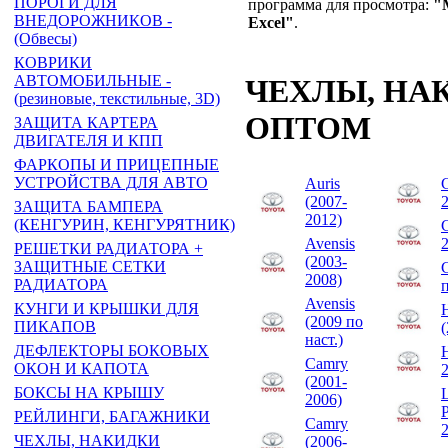
ПОРОГИ ДЛЯ
программа для просмотра:
"
ВНЕДОРОЖНИКОВ -
Excel"
.
(Обвесы)
КОВРИКИ
АВТОМОБИЛЬНЫЕ -
ЧЕХЛЫ, НАК
(резиновые, текстильные, 3D)
ОПТОМ
ЗАЩИТА КАРТЕРА
ДВИГАТЕЛЯ И КПП
ФАРКОПЫ И ПРИЦЕПНЫЕ
УСТРОЙСТВА ДЛЯ АВТО
Auris
C
(2007-
ЗАЩИТА БАМПЕРА
2012)
(КЕНГУРИН, КЕНГУРЯТНИК)
C
Avensis
РЕШЕТКИ РАДИАТОРА +
(2003-
ЗАЩИТНЫЕ СЕТКИ
C
2008)
РАДИАТОРА
п
Avensis
КУНГИ И КРЫШКИ ДЛЯ
(2009 по
ПИКАПОВ
(
наст.)
ДЕФЛЕКТОРЫ БОКОВЫХ
Camry
ОКОН И КАПОТА
(2001-
БОКСЫ НА КРЫШУ
L
2006)
P
РЕЙЛИНГИ, БАГАЖНИКИ
Camry
ЧЕХЛЫ, НАКИДКИ
(2006-