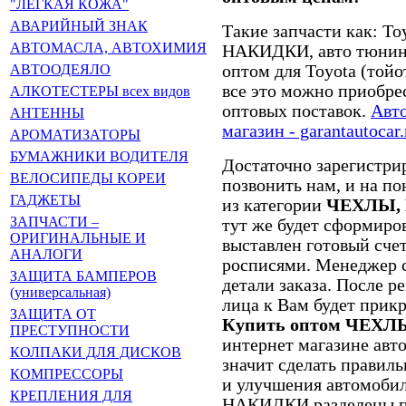
"ЛЁГКАЯ КОЖА"
АВАРИЙНЫЙ ЗНАК
Такие запчасти как: T
АВТОМАСЛА, АВТОХИМИЯ
НАКИДКИ, авто тюнинг
оптом для Toyota (то
АВТООДЕЯЛО
все это можно приобре
АЛКОТЕСТЕРЫ всех видов
оптовых поставок.
Авто
АНТЕННЫ
магазин - garantautoca
АРОМАТИЗАТОРЫ
БУМАЖНИКИ ВОДИТЕЛЯ
Достаточно зарегистрир
ВЕЛОСИПЕДЫ КОРЕИ
позвонить нам, и на п
ГАДЖЕТЫ
из категории
ЧЕХЛЫ, Н
ЗАПЧАСТИ –
тут же будет сформиров
ОРИГИНАЛЬНЫЕ И
выставлен готовый счет
АНАЛОГИ
росписями. Менеджер с
ЗАЩИТА БАМПЕРОВ
детали заказа. После р
(универсальная)
лица к Вам будет прик
ЗАЩИТА ОТ
Купить оптом ЧЕХЛЫ
ПРЕСТУПНОСТИ
интернет магазине ав
КОЛПАКИ ДЛЯ ДИСКОВ
значит сделать правил
КОМПРЕССОРЫ
и улучшения автомоби
КРЕПЛЕНИЯ ДЛЯ
НАКИДКИ разделены по