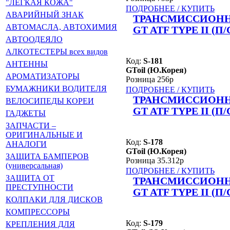
"ЛЁГКАЯ КОЖА"
ПОДРОБНЕЕ / КУПИТЬ
АВАРИЙНЫЙ ЗНАК
ТРАНСМИССИОНН
АВТОМАСЛА, АВТОХИМИЯ
GT ATF TYPE II (П
АВТООДЕЯЛО
АЛКОТЕСТЕРЫ всех видов
Код:
S-181
АНТЕННЫ
GToil (Ю.Корея)
АРОМАТИЗАТОРЫ
Розница 256р
БУМАЖНИКИ ВОДИТЕЛЯ
ПОДРОБНЕЕ / КУПИТЬ
ТРАНСМИССИОНН
ВЕЛОСИПЕДЫ КОРЕИ
GT ATF TYPE II (П
ГАДЖЕТЫ
ЗАПЧАСТИ –
ОРИГИНАЛЬНЫЕ И
Код:
S-178
АНАЛОГИ
GToil (Ю.Корея)
ЗАЩИТА БАМПЕРОВ
Розница 35.312р
(универсальная)
ПОДРОБНЕЕ / КУПИТЬ
ЗАЩИТА ОТ
ТРАНСМИССИОНН
ПРЕСТУПНОСТИ
GT ATF TYPE II (П
КОЛПАКИ ДЛЯ ДИСКОВ
КОМПРЕССОРЫ
Код:
S-179
КРЕПЛЕНИЯ ДЛЯ