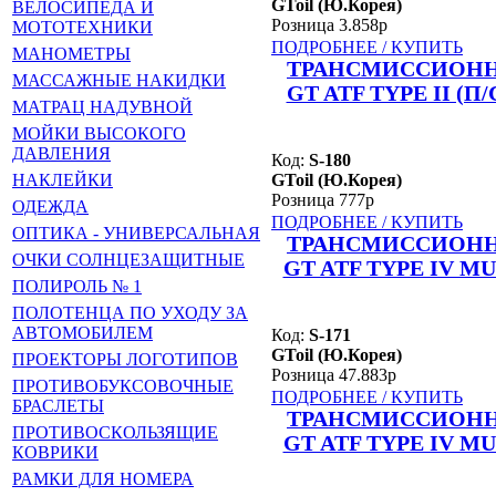
GToil (Ю.Корея)
ВЕЛОСИПЕДА И
Розница 3.858р
МОТОТЕХНИКИ
ПОДРОБНЕЕ / КУПИТЬ
МАНОМЕТРЫ
ТРАНСМИССИОНН
МАССАЖНЫЕ НАКИДКИ
GT ATF TYPE II (П
МАТРАЦ НАДУВНОЙ
МОЙКИ ВЫСОКОГО
ДАВЛЕНИЯ
Код:
S-180
GToil (Ю.Корея)
НАКЛЕЙКИ
Розница 777р
ОДЕЖДА
ПОДРОБНЕЕ / КУПИТЬ
ОПТИКА - УНИВЕРСАЛЬНАЯ
ТРАНСМИССИОНН
ОЧКИ СОЛНЦЕЗАЩИТНЫЕ
GT ATF TYPE IV M
ПОЛИРОЛЬ № 1
ПОЛОТЕНЦА ПО УХОДУ ЗА
АВТОМОБИЛЕМ
Код:
S-171
GToil (Ю.Корея)
ПРОЕКТОРЫ ЛОГОТИПОВ
Розница 47.883р
ПРОТИВОБУКСОВОЧНЫЕ
ПОДРОБНЕЕ / КУПИТЬ
БРАСЛЕТЫ
ТРАНСМИССИОНН
ПРОТИВОСКОЛЬЗЯЩИЕ
GT ATF TYPE IV M
КОВРИКИ
РАМКИ ДЛЯ НОМЕРА