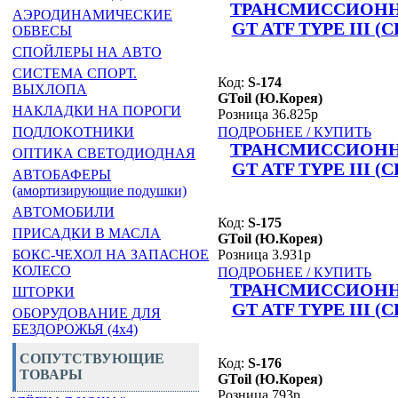
ТРАНСМИССИОНН
АЭРОДИНАМИЧЕСКИЕ
GT ATF TYPE III (
ОБВЕСЫ
СПОЙЛЕРЫ НА АВТО
СИСТЕМА СПОРТ.
Код:
S-174
ВЫХЛОПА
GToil (Ю.Корея)
НАКЛАДКИ НА ПОРОГИ
Розница 36.825р
ПОДРОБНЕЕ / КУПИТЬ
ПОДЛОКОТНИКИ
ТРАНСМИССИОНН
ОПТИКА СВЕТОДИОДНАЯ
GT ATF TYPE III (
АВТОБАФЕРЫ
(амортизирующие подушки)
АВТОМОБИЛИ
Код:
S-175
ПРИСАДКИ В МАСЛА
GToil (Ю.Корея)
Розница 3.931р
БОКС-ЧЕХОЛ НА ЗАПАСНОЕ
КОЛЕСО
ПОДРОБНЕЕ / КУПИТЬ
ТРАНСМИССИОНН
ШТОРКИ
GT ATF TYPE III (
ОБОРУДОВАНИЕ ДЛЯ
БЕЗДОРОЖЬЯ (4x4)
СОПУТСТВУЮЩИЕ
Код:
S-176
ТОВАРЫ
GToil (Ю.Корея)
Розница 793р