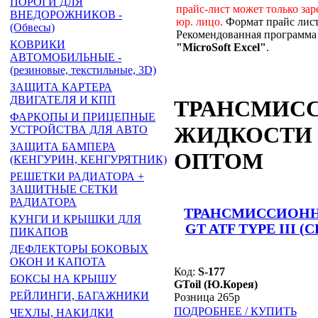
ПОРОГИ ДЛЯ
прайс-лист может только за
ВНЕДОРОЖНИКОВ -
юр. лицо.
Формат прайс лис
(Обвесы)
Рекомендованная программа 
КОВРИКИ
"MicroSoft Excel"
.
АВТОМОБИЛЬНЫЕ -
(резиновые, текстильные, 3D)
ЗАЩИТА КАРТЕРА
ДВИГАТЕЛЯ И КПП
ТРАНСМИС
ФАРКОПЫ И ПРИЦЕПНЫЕ
ЖИДКОСТИ 
УСТРОЙСТВА ДЛЯ АВТО
ЗАЩИТА БАМПЕРА
ОПТОМ
(КЕНГУРИН, КЕНГУРЯТНИК)
РЕШЕТКИ РАДИАТОРА +
ЗАЩИТНЫЕ СЕТКИ
РАДИАТОРА
ТРАНСМИССИОНН
КУНГИ И КРЫШКИ ДЛЯ
GT ATF TYPE III (
ПИКАПОВ
ДЕФЛЕКТОРЫ БОКОВЫХ
ОКОН И КАПОТА
Код:
S-177
БОКСЫ НА КРЫШУ
GToil (Ю.Корея)
РЕЙЛИНГИ, БАГАЖНИКИ
Розница 265р
ПОДРОБНЕЕ / КУПИТЬ
ЧЕХЛЫ, НАКИДКИ