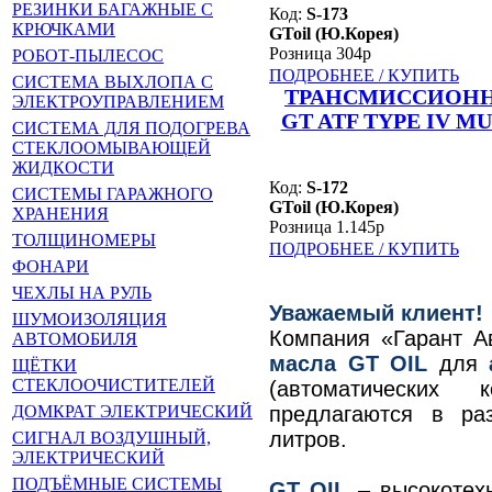
РЕЗИНКИ БАГАЖНЫЕ С
Код:
S-173
КРЮЧКАМИ
GToil (Ю.Корея)
Розница 304р
РОБОТ-ПЫЛЕСОС
ПОДРОБНЕЕ / КУПИТЬ
СИСТЕМА ВЫХЛОПА С
ТРАНСМИССИОНН
ЭЛЕКТРОУПРАВЛЕНИЕМ
GT ATF TYPE IV M
СИСТЕМА ДЛЯ ПОДОГРЕВА
СТЕКЛООМЫВАЮЩЕЙ
ЖИДКОСТИ
Код:
S-172
СИСТЕМЫ ГАРАЖНОГО
GToil (Ю.Корея)
ХРАНЕНИЯ
Розница 1.145р
ТОЛЩИНОМЕРЫ
ПОДРОБНЕЕ / КУПИТЬ
ФОНАРИ
ЧЕХЛЫ НА РУЛЬ
Уважаемый клиент!
ШУМОИЗОЛЯЦИЯ
Компания «Гарант А
АВТОМОБИЛЯ
м
асла GT OIL
для
ЩЁТКИ
СТЕКЛООЧИСТИТЕЛЕЙ
(автоматических 
предлагаются в ра
ДОМКРАТ ЭЛЕКТРИЧЕСКИЙ
литров.
СИГНАЛ ВОЗДУШНЫЙ,
ЭЛЕКТРИЧЕСКИЙ
ПОДЪЁМНЫЕ СИСТЕМЫ
GT OIL
– высокотехн